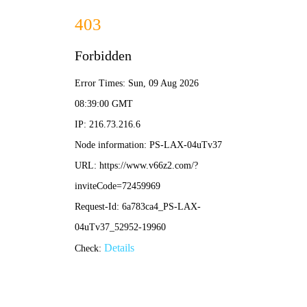
NBA直播
最新文章
西班牙1-1波兰莱万破门 欧洲杯焦点战莱万进球难救
主
•
nba直播
nba直播
2026-04-08 12:18:21
坎普为什么叫雨人？揭秘NBA传奇绰号“雨人”的由来
与故事
•
nba直播
nba直播
2026-04-08 12:16:43
女篮直播哪里看？2024最新观赛平台与精彩赛事前瞻
•
nba直播
nba直播
2026-04-08 12:14:55
2016中式台球世锦赛全回顾：中国台球的里程碑与精
彩对决
•
nba直播
nba直播
2026-04-08 12:13:04
新浪网(sina.com.cn)官方网站：资讯门户与生活服务
平台深度解析
•
nba直播
nba直播
2026-04-08 12:11:19
谢嘉宜是谁？深度解析谢嘉宜的成长历程与专业成就