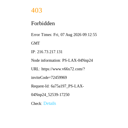
NBA直播
首页
nba直播
正文
马竞vs拜仁深度解析：欧冠焦点战战术对决与历
史交锋回顾
nba直播
2026-01-22 14:01:25
152
欧洲冠军联赛的舞台从不缺乏经典对决，其中马德里竞技与拜仁慕
尼黑的交锋总是能碰撞出激烈的火花。这两支分别代表西班牙与德
国足球顶尖力量的球队，每一次相遇都是战术、意志与球星个人能
力的全面较量。
从战术风格来看，马德里竞技在主帅西蒙尼的调教下，以坚韧的防
守、严密的整体组织和高效的反击著称。他们的防守体系层次分
明，往往能让对手的进攻无功而返。而拜仁慕尼黑则秉承着德国足
球的传统，强调控球、高压逼抢和边路突击，进攻如水银泻地，拥
有强大的场面控制力和得分能力。这场“盾”与“矛”的较量，是比赛