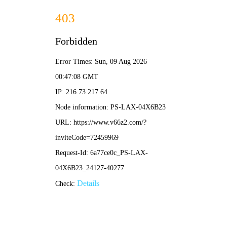
NBA直播
底特律活塞
快船vs活塞深度解析：攻防对决看点与球队近况前瞻
•
nba直播
nba直播
2026-04-07 11:24:17
兰德尔29分率队取胜！尼克斯主场力克活塞，展现团
队篮球魅力
•
nba直播
nba直播
2026-04-07 11:13:12
活塞尼克斯对决回顾：经典比赛瞬间与球队发展历程
解析
•
nba直播
nba直播
2026-03-10 16:48:36
快船vs活塞深度解析：攻防对决看点与球队近况前瞻
•
nba直播
nba直播
2026-02-13 11:17:37
活塞vs尼克斯前瞻：东部焦点对决，谁能终结连败？
•
nba直播
nba直播
2026-01-17 21:35:18
活塞vs步行者经典对决回顾与前瞻：东部劲旅的战术