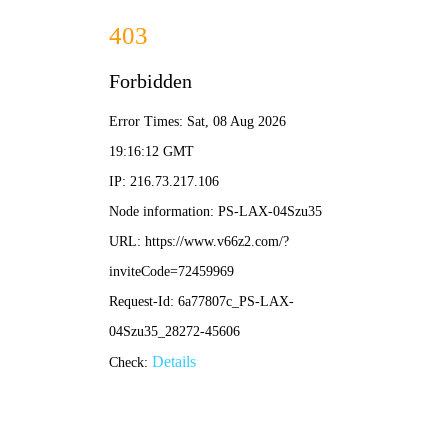
NBA直播
CBA联赛
上海久事男篮新赛季展望：阵容解析与未来挑战
•
nba直播
nba直播
2026-04-01 12:38:04
山西队最新动态解读：球队阵容、赛事表现与未来发
展深度分析
•
nba直播
nba直播
2026-03-22 10:56:16
中国篮球队发展历程与未来展望：从国内联赛到国际
赛场
•
nba直播
nba直播
2026-03-17 11:09:12
山西汾酒队：从历史传承到现代辉煌的篮球劲旅之路
•
nba直播
nba直播
2026-03-16 10:53:12
CBA球队实力解析：探秘中国职业篮球联赛的劲旅格
局与未来发展
•
nba直播
nba直播
2026-03-15 10:38:32
李慕豪：中国男篮内线新星的成长之路与球场风采解