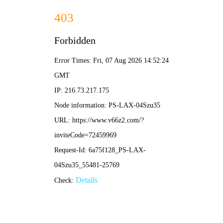
NBA直播
首页
nba直播
正文
TheTen：探索未来智能生活的核心技术与应用全
景
nba直播
2025-12-05 19:57:15
101
在当今技术飞速发展的时代，一个名为
TheTen
的智能技术体系
正悄然成为连接万物、赋能未来的关键枢纽。它不仅仅是一个概
念，更是一套融合了先进计算、智能感知与无缝互联的综合性解决
方案，旨在为用户打造前所未有的高效、便捷与安全的智能生活体
验。
一、 TheTen的核心技术架构解析
TheTen
的基石在于其创新的分布式智能架构。与传统中心化系
统不同，TheTen通过边缘计算与云端协同，实现了数据处理的高
效与低延迟。其核心模块包括：