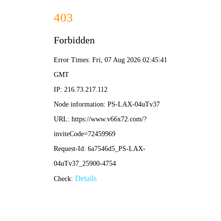
NBA直播
高清体育直播
如何流畅观看世界杯在线直播？权威指南与平台推荐
•
nba直播
nba直播
2026-04-08 11:53:39
世界杯直播观看在线观看高清 - 畅享绿茵盛宴的权威
指南
•
nba直播
nba直播
2026-04-08 11:48:32
上海五星体育直播在线观看指南：高清赛事与精彩内
容一览
•
nba直播
nba直播
2026-04-07 10:54:07
CCTV5+节目单表最新查询指南：高清体育赛事直播尽
在掌握
•
nba直播
nba直播
2026-04-05 10:15:45
CCTV5在线观看指南：高清流畅直播体育赛事的权威
平台解析
•
nba直播
nba直播
2026-04-03 11:22:27
乐视体育直播平台观赛指南：畅享高清赛事与互动体