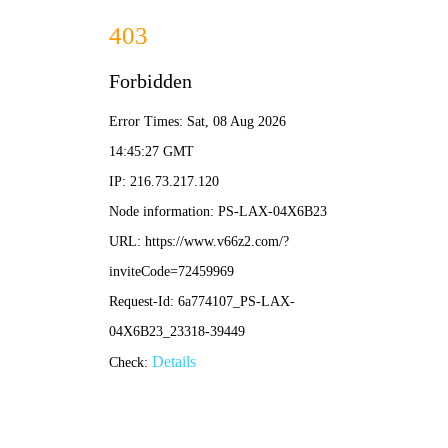
NBA直播
足球比分直播
足彩比分直播：精准掌握赛事动态，提升观赛与决策
体验
•
nba直播
nba直播
2026-04-07 11:22:25
足球比分直播500完整版哪里看？权威数据与实时赛况
一网打尽！
•
nba直播
nba直播
2026-04-03 10:35:32
球探即时比分：掌握赛事动态，获取精准比赛数据的
专业指南
•
nba直播
nba直播
2026-03-26 18:08:04
雪缘园足球比分：精准数据与即时赛况查询指南
•
nba直播
nba直播
2026-03-25 11:05:01
雷速比分：专业体育数据平台，实时比分与赛事资讯
一手掌握
•
nba直播
nba直播
2026-03-24 13:02:33
比分500完整版数据查询与赛事分析全攻略