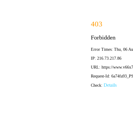
NBA直播
首页
首页
nba直播
正文
英格兰vs威尔士：历史交锋、战术解析与未
nba直播
2025-12-06 14:19:12
131
在英伦足球的版图上，英格兰与威尔士之间的对决始终充满
域荣誉的“英伦德比”。两队的每次相遇，都吸引着全球无数
从历史交锋记录来看，英格兰队在整体实力和历史战绩上占据
塞等一代球星的带领下，球队国际大赛成绩斐然，屡次展现出
尔士
的较量都悬念迭起。
战术层面，英格兰队通常依托其深厚的英超人才储备，强调
整体凝聚力和防守反击效率，依靠球星的个人能力与团队的
关键球员的表现将直接影响比赛走向。英格兰阵中拥有哈里
靠新一代核心如丹尼尔·詹姆斯、布伦南·约翰逊等人的速度
平。