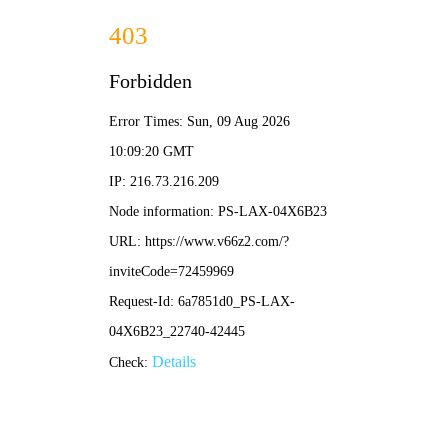
NBA直播
首页
nba直播
正文
男篮世界杯终极观赛指南：赛制解析、球队巡礼
与历史经典回顾
nba直播
2025-12-14 15:49:44
124
男篮世界杯，作为国际篮球联合会（FIBA）主办的全球最高水平
国家队赛事，每四年一届，汇聚世界最强篮球力量，其影响力与精
彩程度毋庸置疑。
一、 赛制与晋级之路
男篮世界杯的赛制历经演变。当前赛事通常
有32支国家队参与，通过层层预选赛脱颖而出。正赛分为小组赛和
淘汰赛两个阶段。小组赛决出晋级名额后，进入单败淘汰赛，竞争
异常激烈，直至决出最终的世界杯冠军。了解赛制，是看懂比赛的
基础。
二、 豪门球队与巨星风采
赛事历史上，美国“梦之队”、西班牙、